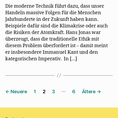
Die moderne Technik führt dazu, dass unser
Handeln massive Folgen für die Menschen
Jahrhunderte in der Zukunft haben kann.
Beispiele dafür sind die Klimakrise oder auch
die Risiken der Atomkraft. Hans Jonas war
überzeugt, dass die traditionelle Ethik mit
diesem Problem überfordert ist – damit meint
er insbesondere Immanuel Kant und den
kategorischen Imperativ. In […]
Seitennummerierung
…
←
Neuere
1
2
3
6
Ältere
→
der
Beiträge