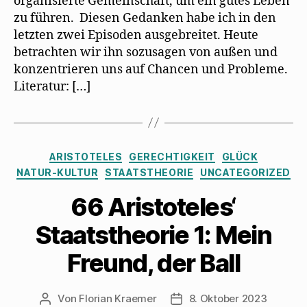
organisierte Gemeinschaft, um ein gutes Leben
zu führen. Diesen Gedanken habe ich in den
letzten zwei Episoden ausgebreitet. Heute
betrachten wir ihn sozusagen von außen und
konzentrieren uns auf Chancen und Probleme.
Literatur: […]
Kategorien
ARISTOTELES
GERECHTIGKEIT
GLÜCK
NATUR-KULTUR
STAATSTHEORIE
UNCATEGORIZED
66 Aristoteles‘
Staatstheorie 1: Mein
Freund, der Ball
Von
Florian Kraemer
8. Oktober 2023
Beitragsautor
Veröffentlichungsdatum