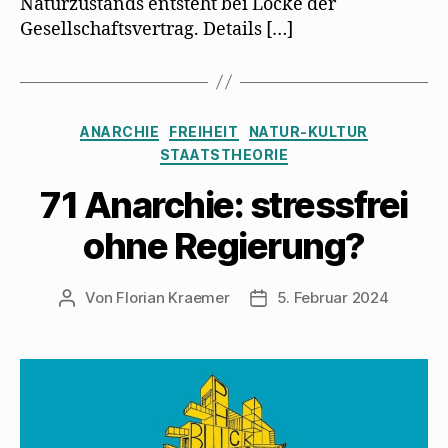
Naturzustands entsteht bei Locke der
Gesellschaftsvertrag. Details […]
Kategorien
ANARCHIE
FREIHEIT
NATUR-KULTUR
STAATSTHEORIE
71 Anarchie: stressfrei
ohne Regierung?
Von
Florian Kraemer
5. Februar 2024
Beitragsautor
Veröffentlichungsdatum