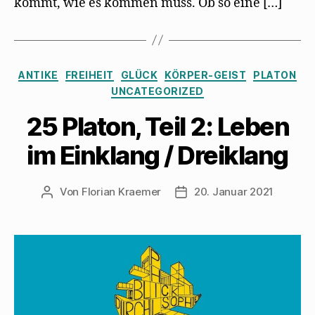
kommt, wie es kommen muss. Ob so eine […]
Kategorien
ANTIKE
FREIHEIT
GLÜCK
KÖRPER-GEIST
PLATON
UNCATEGORIZED
25 Platon, Teil 2: Leben
im Einklang / Dreiklang
Von
Florian Kraemer
20. Januar 2021
Beitragsautor
Veröffentlichungsdatum