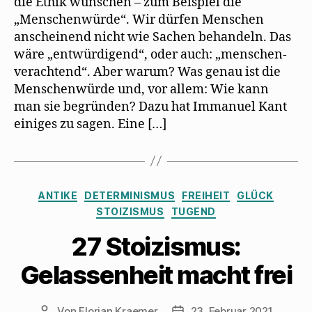
die Ethik wünschen – zum Beispiel die
„Menschenwürde“. Wir dürfen Menschen
anscheinend nicht wie Sachen behandeln. Das
wäre „entwürdigend“, oder auch: „menschen-
verachtend“. Aber warum? Was genau ist die
Menschenwürde und, vor allem: Wie kann
man sie begründen? Dazu hat Immanuel Kant
einiges zu sagen. Eine […]
Kategorien
ANTIKE
DETERMINISMUS
FREIHEIT
GLÜCK
STOIZISMUS
TUGEND
27 Stoizismus:
Gelassenheit macht frei
Von
Florian Kraemer
23. Februar 2021
Beitragsautor
Veröffentlichungsdatum