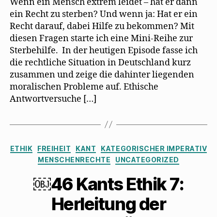
Wenn ein Mensch extrem leidet – hat er dann
ein Recht zu sterben? Und wenn ja: Hat er ein
Recht darauf, dabei Hilfe zu bekommen? Mit
diesen Fragen starte ich eine Mini-Reihe zur
Sterbehilfe. In der heutigen Episode fasse ich
die rechtliche Situation in Deutschland kurz
zusammen und zeige die dahinter liegenden
moralischen Probleme auf. Ethische
Antwortversuche […]
Kategorien
ETHIK
FREIHEIT
KANT
KATEGORISCHER IMPERATIV
MENSCHENRECHTE
UNCATEGORIZED
￼46 Kants Ethik 7:
Herleitung der