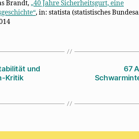
s Brandt,
„40 Jahre Sicherheitsgurt, eine
sgeschichte“
, in: statista (statistisches Bundes
2014
abilität und
67 A
-Kritik
Schwarmintel