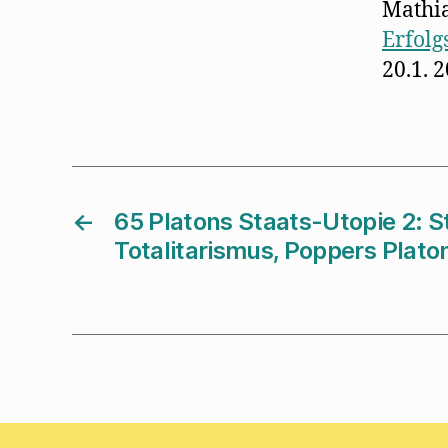
Mathia
Erfolg
20.1. 
←
65 Platons Staats-Utopie 2: St
Totalitarismus, Poppers Platon