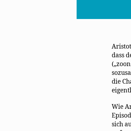
Aristot
dass d
(„zoon
sozusa
die Ch
eigent
Wie Ar
Episod
sich a