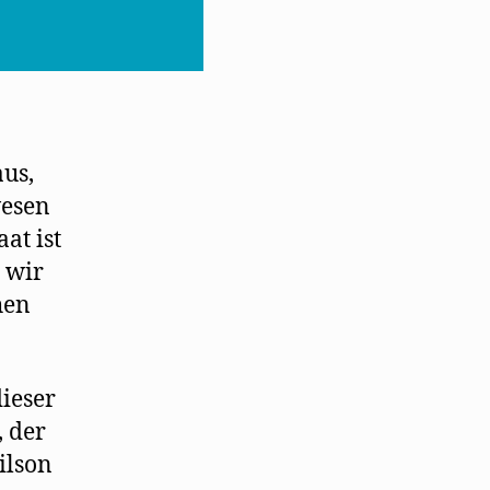
aus,
wesen
at ist
 wir
hen
dieser
 der
ilson