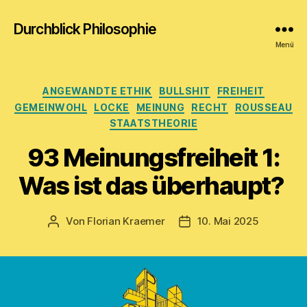
Durchblick Philosophie
Menü
Kategorien
ANGEWANDTE ETHIK
BULLSHIT
FREIHEIT
GEMEINWOHL
LOCKE
MEINUNG
RECHT
ROUSSEAU
STAATSTHEORIE
93 Meinungsfreiheit 1:
Was ist das überhaupt?
Von
Florian Kraemer
10. Mai 2025
Beitragsautor
Veröffentlichungsdatum